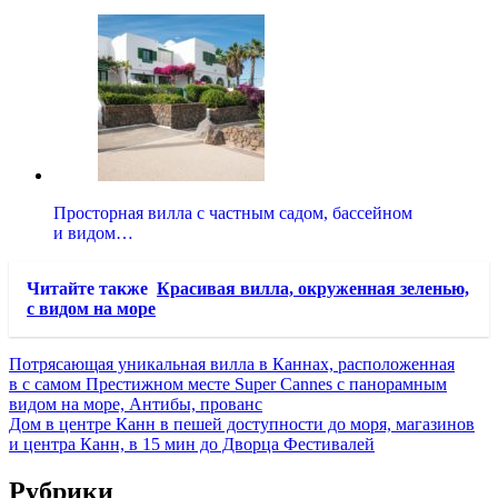
Просторная вилла с частным садом, бассейном
и видом…
Читайте также
Красивая вилла, окруженная зеленью,
с видом на море
Потрясающая уникальная вилла в Каннах, расположенная
в с самом Престижном месте Super Cannes с панорамным
видом на море, Антибы, прованс
Дом в центре Канн в пешей доступности до моря, магазинов
и центра Канн, в 15 мин до Дворца Фестивалей
Рубрики