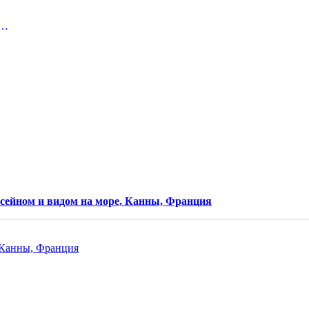
а…
сейном и видом на море, Канны, Франция
, Канны, Франция